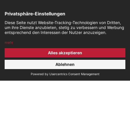
Bischof Immobilien GmbH
Kreuzgasse 6a / 6850 Dornbirn
T
0043 / 5572 / 210300
info@bischofimmo.at
Description
Willkommen bei Bischof Immobilien!
Wir vermieten eine neuwertige Werkhalle in Hard
mit Parkplätzen vor der Halle.
Die als vollwertige Werkstatt ausgestattete Halle