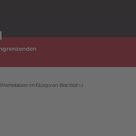
N
 angrenzenden