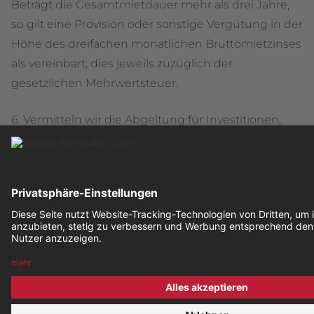
Beträgt die Gesamtmietdauer mehr als drei Jahre,
so gilt eine Provision oder sonstige Vergütung in der
Höhe des dreifachen monatlichen Bruttomietzinses
als vereinbart; dies jeweils zuzüglich der
gesetzlichen Mehrwertsteuer.
6. Vermitteln wir die Abgeltung für Investitionen,
Einrichtungsgegenstände oder Einräumung von
Rechten, so beträgt die mit dem Auftraggeber
vereinbarte Provision 5 % des vom Mieter hiefür
geleisteten Betrages (zuzüglich der jeweils
gesetzlichen Mehrwertsteuer). Eine zeitlich
befristete Mietzinsreduktion oder
Mietzinsfreistellung bleibt unberücksichtigt.
7. Vermitteln wir sonstige Gebrauchs- und
Nutzungsrechte, so sind die vorgenannten Punkte