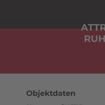
ATT
RUH
Objektdaten