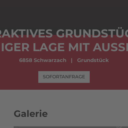
RAKTIVES GRUNDSTÜC
IGER LAGE MIT AUSS
6858 Schwarzach
Grundstück
SOFORTANFRAGE
Galerie
1/5