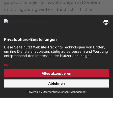
gebrauchte Eigentumswohnungen in Dornbirn
und Umgebung wird ein durchschnittlicher
Quadratmeterpreis von rund 5.000 Euro erwartet.
Bei Mietwohnungen ab 65 Quadratmetern bewegt
sich die durchschnittliche Miete bei etwa 14 Euro
pro Quadratmeter.
Wichtige Tipps für den Immobilienkauf
1. Frühzeitig Finanzierungsmöglichkeiten prüfen:
Die aktuellen Kreditbedingungen sind vorteilhafter
geworden, und es könnte zu weiteren
Zinssenkungen kommen. Dennoch ist es ratsam,
sich frühzeitig über verschiedene
Finanzierungsmodelle sowie mögliche
Förderungen zu informieren.